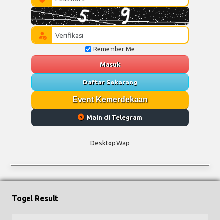
Remember Me
Masuk
Daftar Sekarang
Event Kemerdekaan
Main di Telegram
Desktop
Wap
Togel Result