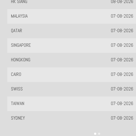
HK SIANG
08-08-2026
MALAYSIA
07-08-2026
QATAR
07-08-2026
SINGAPORE
07-08-2026
HONGKONG
07-08-2026
CAIRO
07-08-2026
SWISS
07-08-2026
TAIWAN
07-08-2026
SYDNEY
07-08-2026