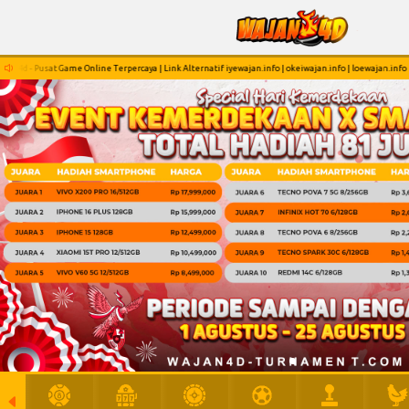
 - Pusat Game Online Terpercaya | Link Alternatif iyewajan.info | okeiwajan.info | loewajan.info
PENARIKAN BERHASIL
mi*****p Berhasil WD Sebesar IDR 200.00