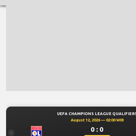
FIERS
UEFA CHA
Augu
Previous