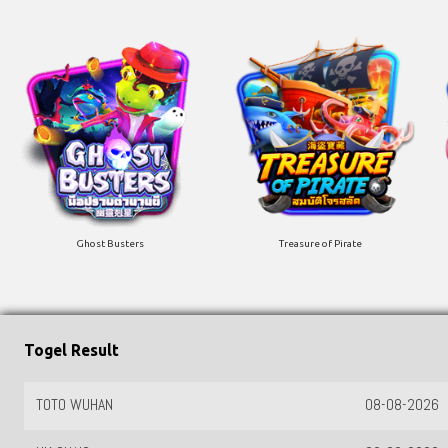
Ghost Busters
Treasure of Pirate
Togel Result
TOTO WUHAN
08-08-2026