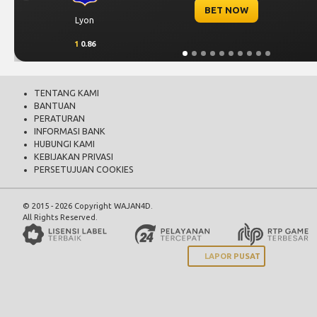
Sparta Praha
SK Sturm Graz
-1
0.96
-0.5
0.95
TENTANG KAMI
BANTUAN
PERATURAN
INFORMASI BANK
HUBUNGI KAMI
KEBIJAKAN PRIVASI
PERSETUJUAN COOKIES
© 2015 - 2026 Copyright WAJAN4D.
All Rights Reserved.
LAPOR PUSAT