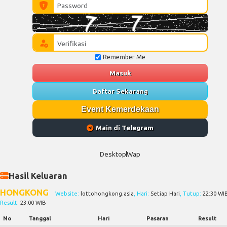
Remember Me
Masuk
Daftar Sekarang
Event Kemerdekaan
Main di Telegram
Desktop
Wap
Hasil Keluaran
HONGKONG
Website:
lottohongkong.asia
, Hari:
Setiap Hari
, Tutup:
22:30 WI
Result:
23:00 WIB
No
Tanggal
Hari
Pasaran
Result