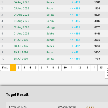
1
06 Aug 2026
Kamis
HK - 489
1083
2
05 Aug 2026
Rabu
HK - 488
1739
3
04 Aug 2026
Selasa
HK - 487
8824
4
03 Aug 2026
Senin
HK - 486
4885
5
02 Aug 2026
Minggu
HK - 485
0570
6
01 Aug 2026
Sabtu
HK - 484
8446
7
31 Jul 2026
Jumat
HK - 483
2535
8
30 Jul 2026
Kamis
HK - 482
9237
9
29 Jul 2026
Rabu
HK - 481
3930
10
28 Jul 2026
Selasa
HK - 480
7437
First
1
2
3
4
5
6
7
8
9
10
11
12
13
14
15
(
)
Togel Result
TOTO WUHAN
07-08-2026
8442