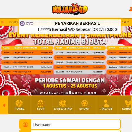
 - Pusat Game Online Terpercaya | Link Alternatif iyewajan.info | okeiwajan.info | loewajan.info
PENARIKAN BERHASIL
fi****5 Berhasil WD Sebesar IDR 2.150.000
TOGEL
SLOT
LIVE CASINO
SPORT
ARCADE
SABU