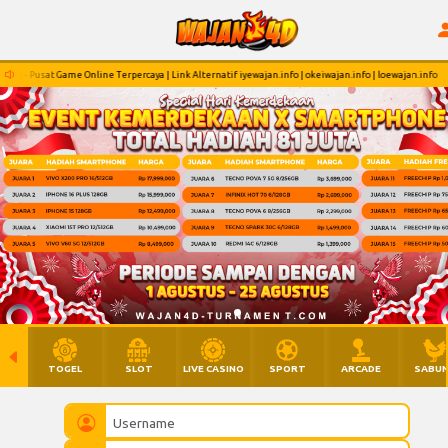
- Pusat Game Online Terpercaya | Link Alternatif iyewajan.info | okeiwajan.info | loewajan.info
PENARIKAN BERHASIL
ro****1 Berhasil WD Sebesar IDR 12.500.000
TOGEL
SLOT
LIVE CASINO
SPORT
ARCADE
SABU