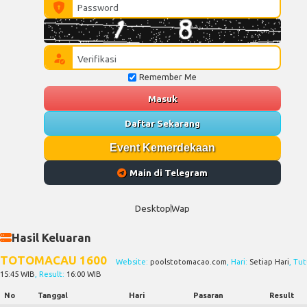
Remember Me
Masuk
Daftar Sekarang
Event Kemerdekaan
Main di Telegram
Desktop
Wap
Hasil Keluaran
TOTOMACAU 1600
Website:
poolstotomacao.com
, Hari:
Setiap Hari
, Tu
15:45 WIB
, Result:
16:00 WIB
No
Tanggal
Hari
Pasaran
Result