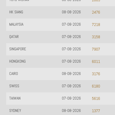
HK SIANG
08-08-2026
2476
MALAYSIA
07-08-2026
7218
QATAR
07-08-2026
3158
SINGAPORE
07-08-2026
7907
HONGKONG
07-08-2026
6011
CAIRO
08-08-2026
3176
SWISS
07-08-2026
6180
TAIWAN
07-08-2026
5616
SYDNEY
08-08-2026
1377